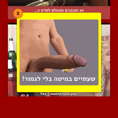
זוג חובבנים מצטלם לסרט כ...
X
5974 צפיות
|
0 המלצות
דומיננטית וקרוסדרסר בסרט...
6046 צפיות
|
2 המלצות