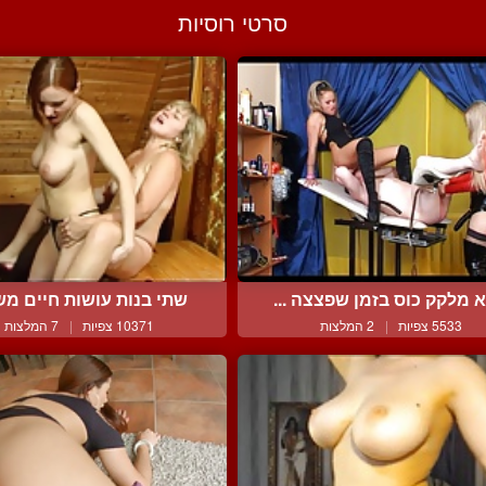
סרטי רוסיות
 מלקק כוס בזמן שפצצה ...
שתי בנות עושות חיים משו
5533 צפיות
|
2 המלצות
10371 צפיות
|
7 המלצות