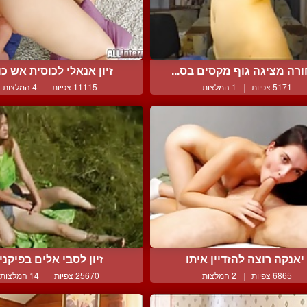
רה מציגה גוף מקסים בס...
זיון אנאלי לכוסית אש כול
5171 צפיות
|
1 המלצות
11115 צפיות
|
4 המלצות
יאנקה רוצה להזדיין איתו
זיון לסבי אלים בפיקני
6865 צפיות
|
2 המלצות
25670 צפיות
|
14 המלצות