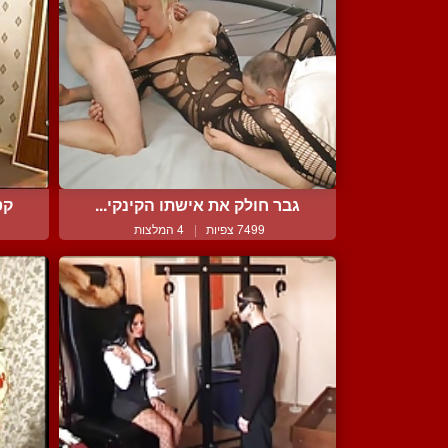
גבר חולק את אישתו הקינקי...
קט
7499 צפיות
|
4 המלצות