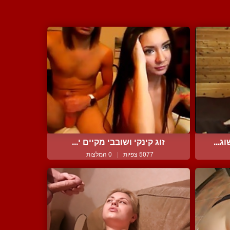
ג...
זוג קינקי ושובבי מקיים י...
5077 צפיות
|
0 המלצות