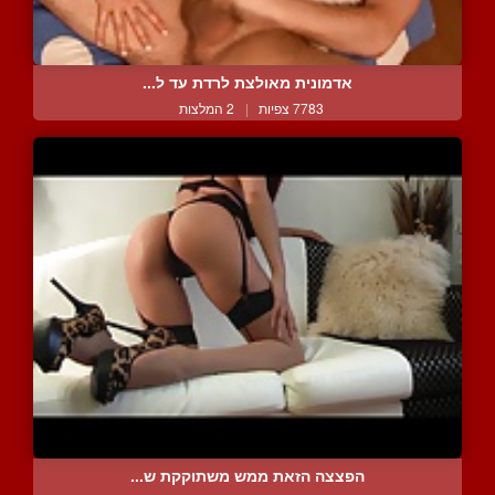
אדמונית מאולצת לרדת עד ל...
7783 צפיות
|
2 המלצות
הפצצה הזאת ממש משתוקקת ש...