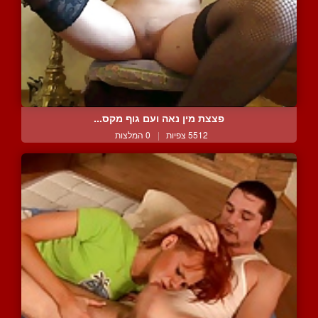
פצצת מין נאה ועם גוף מקס...
5512 צפיות
|
0 המלצות