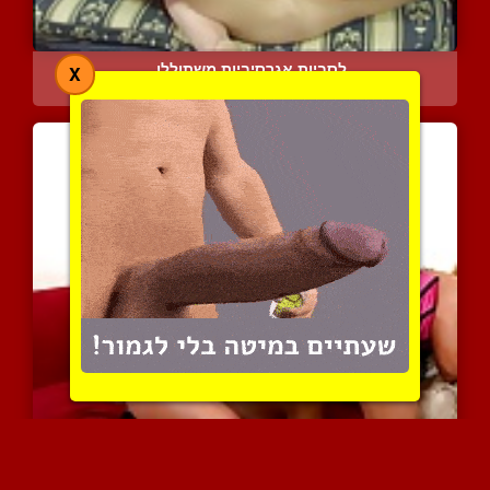
לסביות אגרסיביות משתוללו...
X
12391 צפיות
|
3 המלצות
שתי סוטות מין במשחקי סקס...
7116 צפיות
|
1 המלצות