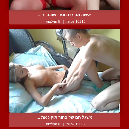
אישה מבוגרת ונער שובב וח...
10215 צפיות
|
5 המלצות
משגל חם של בחור תוקע את ...
12007 צפיות
|
6 המלצות