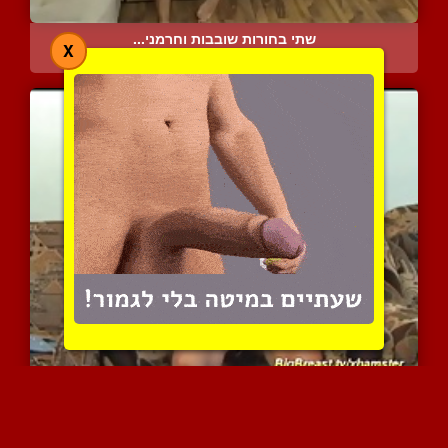
שתי בחורות שובבות וחרמני...
X
9792 צפיות
|
3 המלצות
מרילין היא פצצה מהממת ומ...
6622 צפיות
|
4 המלצות