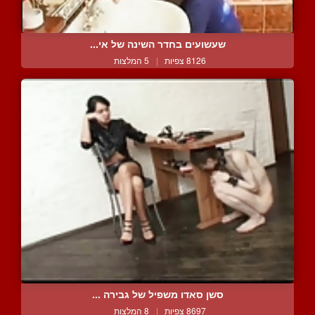
שעשועים בחדר השינה של אי...
8126 צפיות
|
5 המלצות
סשן סאדו משפיל של גבירה ...
8697 צפיות
|
8 המלצות