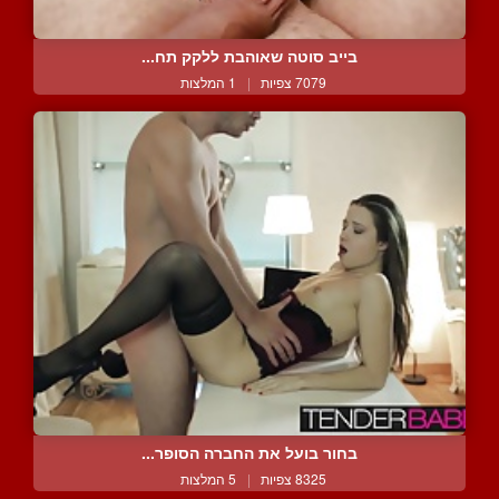
בייב סוטה שאוהבת ללקק תח...
7079 צפיות
|
1 המלצות
בחור בועל את החברה הסופר...
8325 צפיות
|
5 המלצות