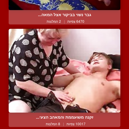
גבר נשוי בביקור אצל המאה...
6470 צפיות
|
2 המלצות
זקנה משועממת והמאהב הצעי...
10017 צפיות
|
8 המלצות