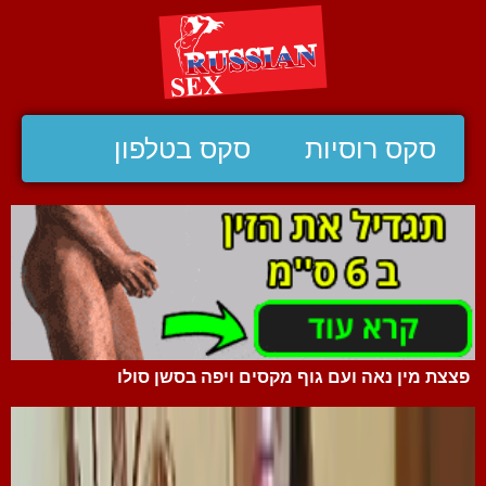
סקס רוסיות
סקס בטלפון
פצצת מין נאה ועם גוף מקסים ויפה בסשן סולו