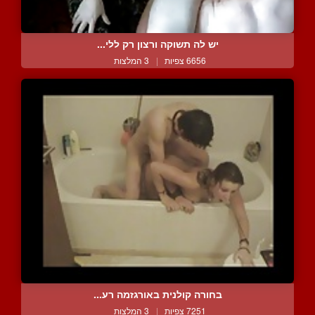
יש לה תשוקה ורצון רק ללי...
6656 צפיות
|
3 המלצות
בחורה קולנית באורגזמה רע...
7251 צפיות
|
3 המלצות