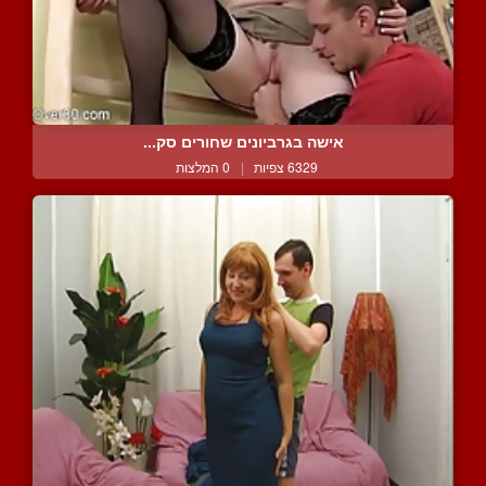
אישה בגרביונים שחורים סק...
6329 צפיות
|
0 המלצות