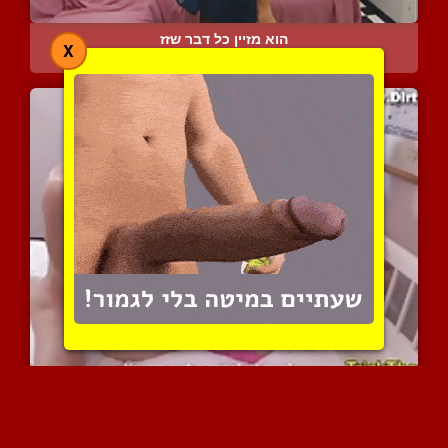
הוא מזיין כל דבר שזז
X
10974 צפיות
|
8 המלצות
הטריק הנבזי של החבר שלה
9201 צפיות
|
6 המלצות