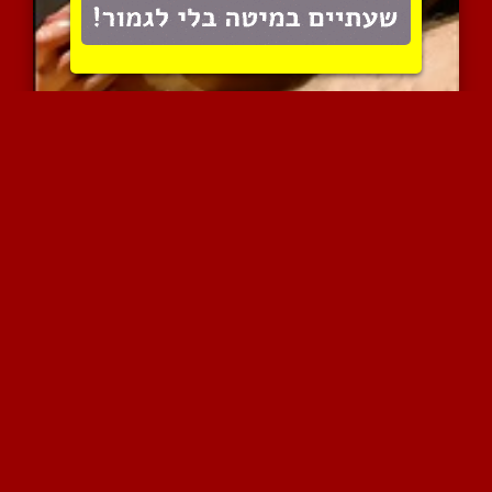
אלנה המוצצת ואני בסרט כח...
5613 צפיות
|
0 המלצות