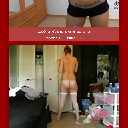
בייב עם ציצים מושלמים לט...
6077 צפיות
|
1 המלצות