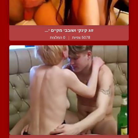
זוג קינקי ושובבי מקיים י...
5078 צפיות
|
0 המלצות