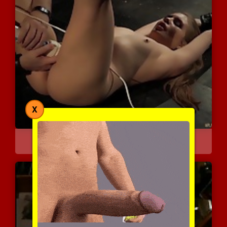
X
ארבעה ימים של אילוף
6258 צפיות
|
1 המלצות