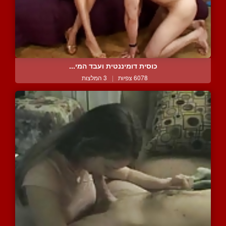
כוסית דומיננטית ועבד המי...
6078 צפיות
|
3 המלצות