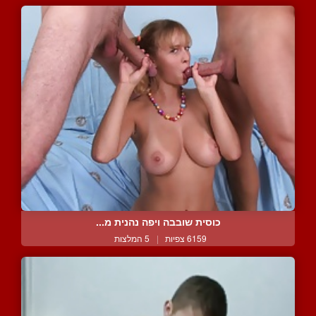
כוסית שובבה ויפה נהנית מ...
6159 צפיות
|
5 המלצות