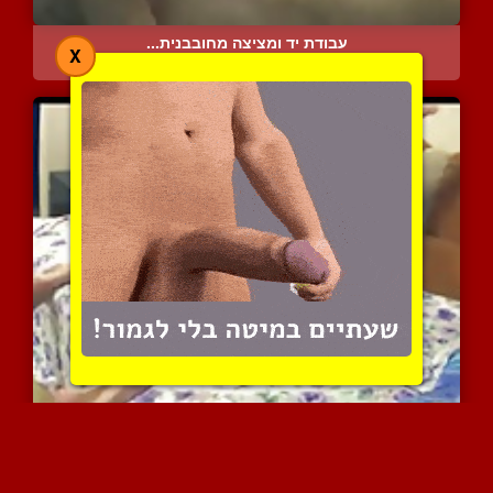
עבודת יד ומציצה מחובבנית...
X
6830 צפיות
|
1 המלצות
בעל ואישה עושים אהבה בלה...
8170 צפיות
|
5 המלצות