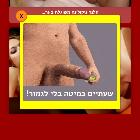
הלנה ניקולינה משוגלת בער...
X
19277 צפיות
|
4 המלצות
צייתן מלקק כוס של מיסטרס...
7595 צפיות
|
3 המלצות