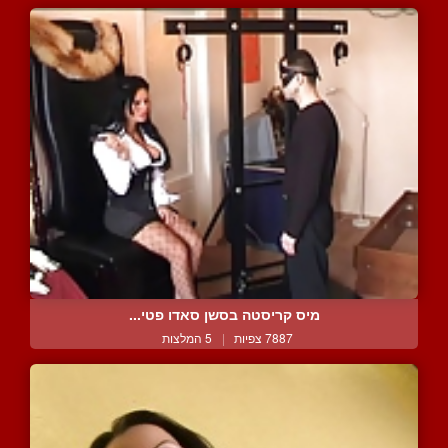
מיס קריסטה בסשן סאדו פטי...
7887 צפיות
|
5 המלצות