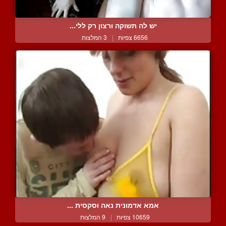
יש לה תשוקה ורצון רק ללי...
6656 צפיות
|
3 המלצות
אמא אדמונית נאה וסקסית ...
10659 צפיות
|
9 המלצות