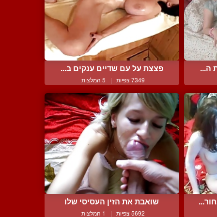
ה...
פצצת על עם שדיים ענקים ב...
7349 צפיות
|
5 המלצות
ר...
שואבת את הזין העסיסי שלו
5692 צפיות
|
1 המלצות