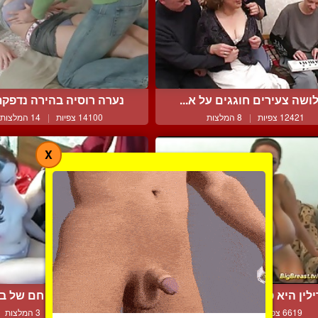
ושה צעירים חוגגים על א...
נערה רוסיה בהירה נדפקת 
12421 צפיות
|
8 המלצות
14100 צפיות
|
14 המלצות
X
לין היא פצצה מהממת ומ...
סקס ביסקסואלי חם של בחו
6619 צפיות
|
4 המלצות
8724 צפיות
|
3 המלצות