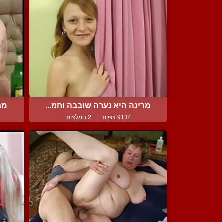
מרינה היא נערה שובבה וחמ...
מב
9134 צפיות
|
2 המלצות