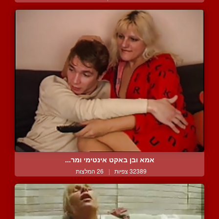
אמא ובן באקט אינטימי ומר...
32389 צפיות
|
26 המלצות