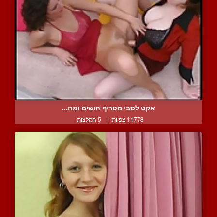
אקט לסבי מטריף חושים ומח...
11778 צפיות
|
5 המלצות