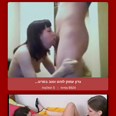
גרון עמוק לוהט וטוב בסרט...
8924 צפיות
|
5 המלצות