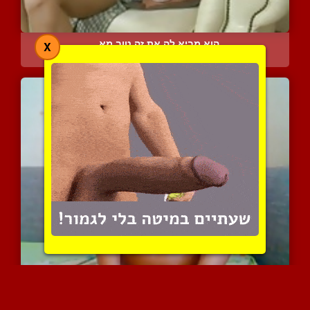
הוא מביא לה את זה טוב מא...
X
16048 צפיות
|
3 המלצות
בחורה חושפת את השדיים במ...
4989 צפיות
|
4 המלצות