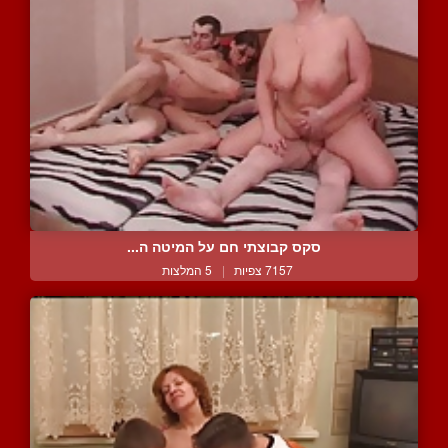
סקס קבוצתי חם על המיטה ה...
7157 צפיות
|
5 המלצות