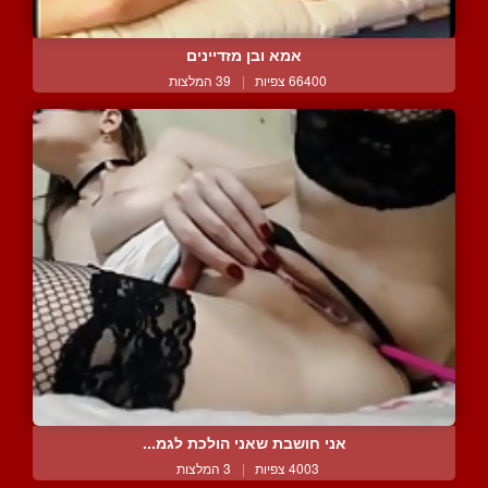
אמא ובן מזדיינים
66400 צפיות
|
39 המלצות
אני חושבת שאני הולכת לגמ...
4003 צפיות
|
3 המלצות