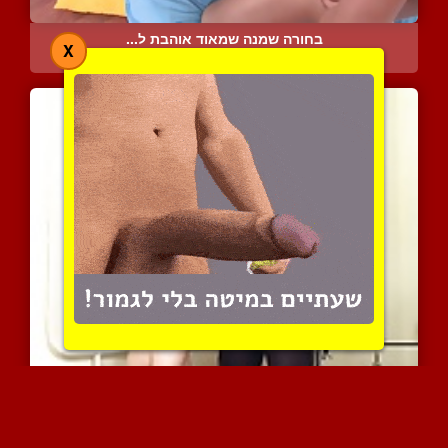
בחורה שמנה שמאוד אוהבת ל...
X
8665 צפיות
|
6 המלצות
פמדום רוסיה פצצה חודרת ל...
6469 צפיות
|
3 המלצות