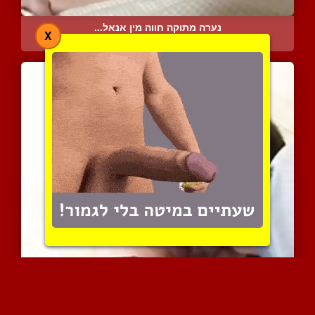
נערה מתוקה חווה מין אנאל...
X
9328 צפיות
|
4 המלצות
הוא מאוד נהנה לטעום את ה...
6083 צפיות
|
5 המלצות