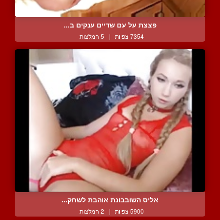
פצצת על עם שדיים ענקים ב...
7354 צפיות
|
5 המלצות
אליס השובבונת אוהבת לשחק...
5900 צפיות
|
2 המלצות