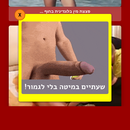
פצצת מין בלונדינית בחוף ...
X
10038 צפיות
|
2 המלצות
גנג בנג של חבורת צעירים ...
13236 צפיות
|
5 המלצות