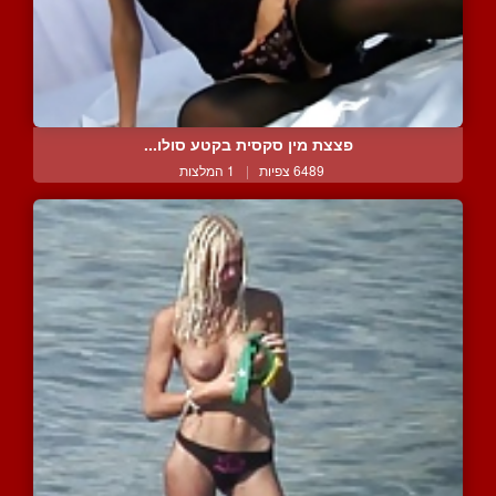
פצצת מין סקסית בקטע סולו...
6489 צפיות
|
1 המלצות