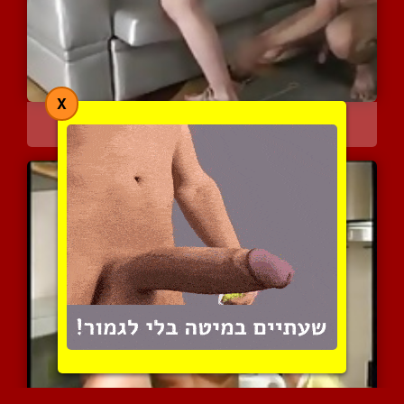
X
גנג בנג אלים על ריטה המס...
8429 צפיות
|
1 המלצות