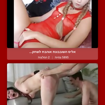
אליס השובבונת אוהבת לשחק...
5895 צפיות
|
2 המלצות