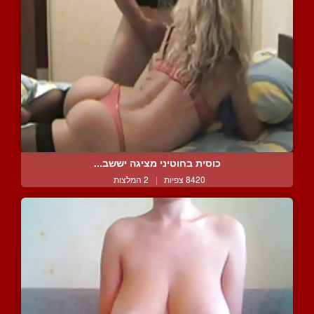
כוסית בחוטיני מציגה יששב...
8420 צפיות
|
2 המלצות