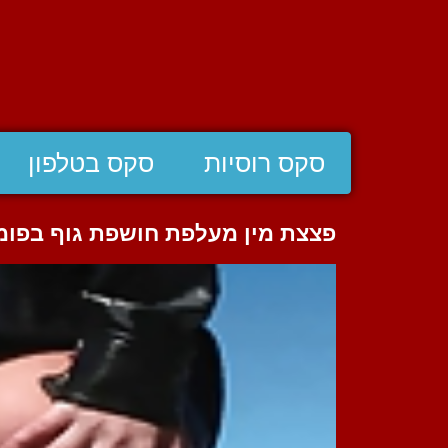
סקס רוסיות
סקס בטלפון
פצצת מין מעלפת חושפת גוף בפומ