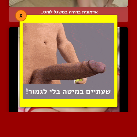
אדמונית בהירה במשגל לוהט...
X
6939 צפיות
|
5 המלצות
אליס השובבונת אוהבת לשחק...
5893 צפיות
|
2 המלצות