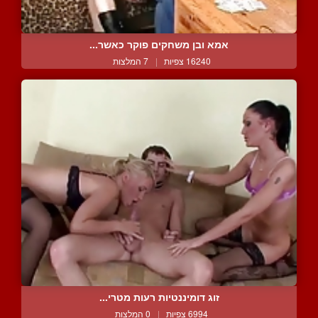
אמא ובן משחקים פוקר כאשר...
16240 צפיות
|
7 המלצות
זוג דומיננטיות רעות מטרי...
6994 צפיות
|
0 המלצות