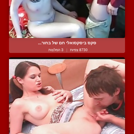
סקס ביסקסואלי חם של בחור...
8730 צפיות
|
3 המלצות