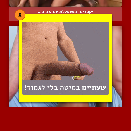
יקטרינה משתוללת עם שני ב...
X
11334 צפיות
|
17 המלצות
כוסית שובבה ויפה נהנית מ...
6159 צפיות
|
5 המלצות