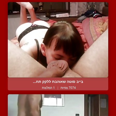
בייב סוטה שאוהבת ללקק תח...
7074 צפיות
|
1 המלצות